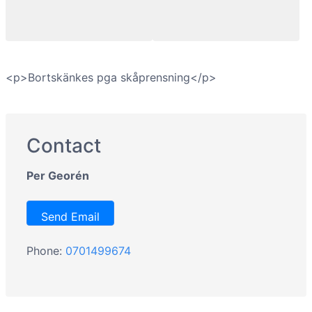
<p>Bortskänkes pga skåprensning</p>
Contact
Per Georén
Send Email
Phone:
0701499674