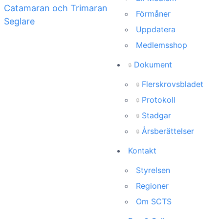
Förmåner
Uppdatera
Medlemsshop
Dokument
🔒
Flerskrovsbladet
🔒
Protokoll
🔒
Stadgar
🔒
Årsberättelser
🔒
Kontakt
Styrelsen
Regioner
Om SCTS