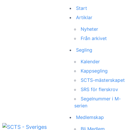
Start
Artiklar
Nyheter
Från arkivet
Segling
Kalender
Kappsegling
SCTS-mästerskapet
SRS för flerskrov
Segelnummer i M-
serien
Medlemskap
Bli Medlem